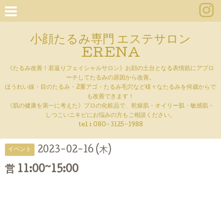
小顔たるみ専門 エステサロン
ERENA
《たるみ改善！若返りフェイシャルサロン》お顔の土台となる表情筋にアプロ
ーチしてたるみの原因から改善。
ほうれい線・目のたるみ・2重アゴ・たるみ毛穴など様々なたるみを何歳からで
も改善できます！
《肌の健康を第一に考えた》プロの化粧品で、乾燥肌・オイリー肌・敏感肌・
しつこいニキビにお悩みの方もご相談ください。
tel :
080-3125-1988
2023-02-16 (木)
イベント
営 11:00~15:00