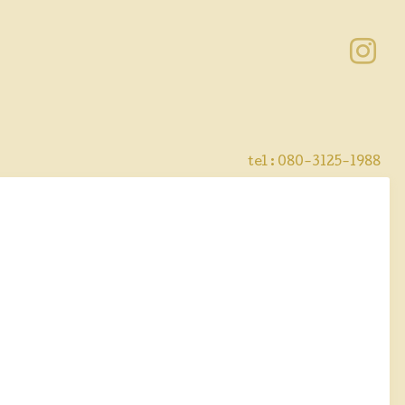
tel :
080-3125-1988