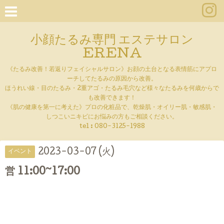
小顔たるみ専門 エステサロン
ERENA
《たるみ改善！若返りフェイシャルサロン》お顔の土台となる表情筋にアプロ
ーチしてたるみの原因から改善。
ほうれい線・目のたるみ・2重アゴ・たるみ毛穴など様々なたるみを何歳からで
も改善できます！
《肌の健康を第一に考えた》プロの化粧品で、乾燥肌・オイリー肌・敏感肌・
しつこいニキビにお悩みの方もご相談ください。
tel :
080-3125-1988
2023-03-07 (火)
イベント
営 11:00~17:00